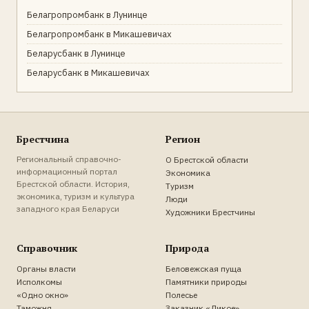
Белагропромбанк в Лунинце
Белагропромбанк в Микашевичах
Беларусбанк в Лунинце
Беларусбанк в Микашевичах
Брестчина
Регион
Региональный справочно-
О Брестской области
информационный портал
Экономика
Брестской области. История,
Туризм
экономика, туризм и культура
Люди
западного края Беларуси
Художники Брестчины
Справочник
Природа
Органы власти
Беловежская пуща
Исполкомы
Памятники природы
«Одно окно»
Полесье
Таможня
Заказник «Дикое»