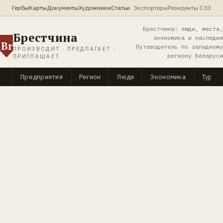
Гербы
Карты
Документы
Художники
Статьи
Экспортеры
Резиденты СЭЗ
Брестчина: люди, места,
Брестчина
экономика и наследие
Br
Путеводитель по западному
ПРОИЗВОДИТ · ПРЕДЛАГАЕТ ·
региону Беларуси
ПРИГЛАШАЕТ
Предприятия
Регион
Люди
Экономика
Туриз