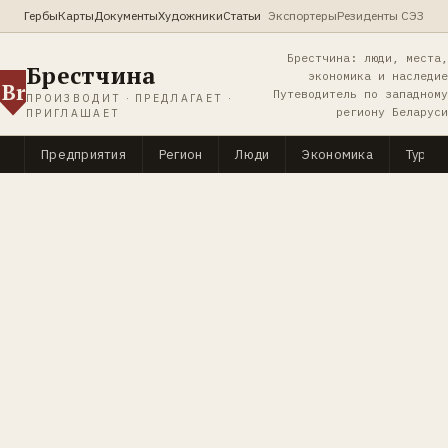
Гербы
Карты
Документы
Художники
Статьи
Экспортеры
Резиденты СЭЗ
Брестчина: люди, места,
Брестчина
экономика и наследие
Br
Путеводитель по западному
ПРОИЗВОДИТ · ПРЕДЛАГАЕТ ·
региону Беларуси
ПРИГЛАШАЕТ
Предприятия
Регион
Люди
Экономика
Туриз