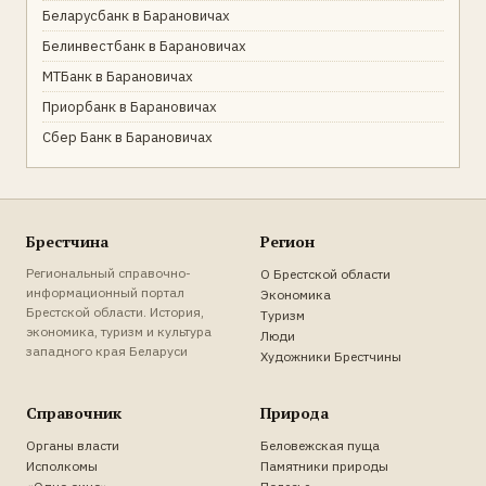
Беларусбанк в Барановичах
Белинвестбанк в Барановичах
МТБанк в Барановичах
Приорбанк в Барановичах
Сбер Банк в Барановичах
Брестчина
Регион
Региональный справочно-
О Брестской области
информационный портал
Экономика
Брестской области. История,
Туризм
экономика, туризм и культура
Люди
западного края Беларуси
Художники Брестчины
Справочник
Природа
Органы власти
Беловежская пуща
Исполкомы
Памятники природы