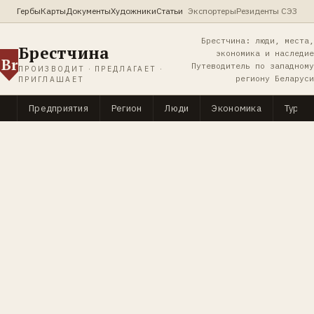
Гербы
Карты
Документы
Художники
Статьи
Экспортеры
Резиденты СЭЗ
Брестчина: люди, места,
Брестчина
экономика и наследие
Br
Путеводитель по западному
ПРОИЗВОДИТ · ПРЕДЛАГАЕТ ·
региону Беларуси
ПРИГЛАШАЕТ
Предприятия
Регион
Люди
Экономика
Туриз