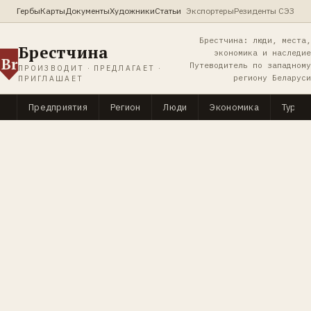
Гербы
Карты
Документы
Художники
Статьи
Экспортеры
Резиденты СЭЗ
Брестчина: люди, места,
Брестчина
экономика и наследие
Br
Путеводитель по западному
ПРОИЗВОДИТ · ПРЕДЛАГАЕТ ·
региону Беларуси
ПРИГЛАШАЕТ
Предприятия
Регион
Люди
Экономика
Туриз