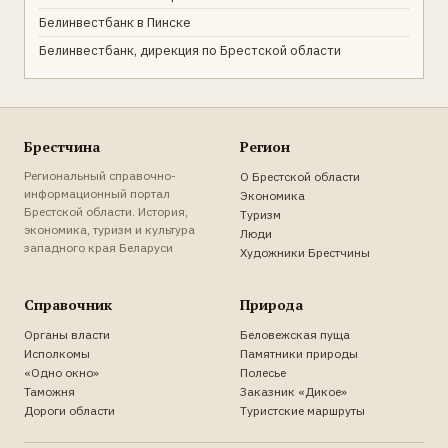
Белинвестбанк в Пинске
Белинвестбанк, дирекция по Брестской области
Брестчина
Регион
Региональный справочно-
О Брестской области
информационный портал
Экономика
Брестской области. История,
Туризм
экономика, туризм и культура
Люди
западного края Беларуси
Художники Брестчины
Справочник
Природа
Органы власти
Беловежская пуща
Исполкомы
Памятники природы
«Одно окно»
Полесье
Таможня
Заказник «Дикое»
Дороги области
Туристские маршруты