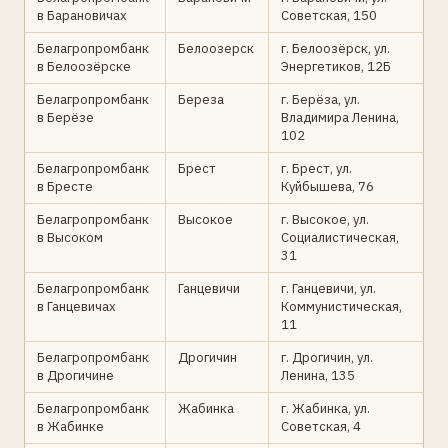
в Барановичах
Советская, 150
Белагропромбанк
Белоозерск
г. Белоозёрск, ул.
в Белоозёрске
Энергетиков, 12Б
Белагропромбанк
Береза
г. Берёза, ул.
в Берёзе
Владимира Ленина,
102
Белагропромбанк
Брест
г. Брест, ул.
в Бресте
Куйбышева, 76
Белагропромбанк
Высокое
г. Высокое, ул.
в Высоком
Социалистическая,
31
Белагропромбанк
Ганцевичи
г. Ганцевичи, ул.
в Ганцевичах
Коммунистическая,
11
Белагропромбанк
Дрогичин
г. Дрогичин, ул.
в Дрогичине
Ленина, 135
Белагропромбанк
Жабинка
г. Жабинка, ул.
в Жабинке
Советская, 4