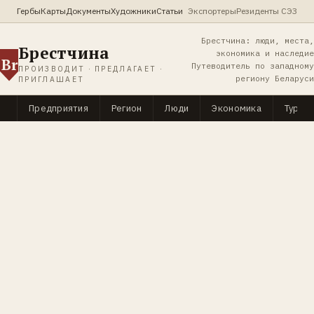
Гербы
Карты
Документы
Художники
Статьи
Экспортеры
Резиденты СЭЗ
Брестчина: люди, места,
Брестчина
экономика и наследие
Br
Путеводитель по западному
ПРОИЗВОДИТ · ПРЕДЛАГАЕТ ·
региону Беларуси
ПРИГЛАШАЕТ
Предприятия
Регион
Люди
Экономика
Туриз