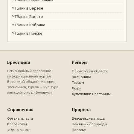
МТБанк в Берёзе
МТБанк в Бресте
МТБанк в Кобрине
МТБанк в Пинске
Брестчина
Регион
Региональный справочно-
О Брестской области
информационный портал
Экономика
Брестской области. История,
Туризм
экономика, туризм и культура
Люди
западного края Беларуси
Художники Брестчины
Справочник
Природа
Органы власти
Беловежская пуща
Исполкомы
Памятники природы
«Одно окно»
Полесье