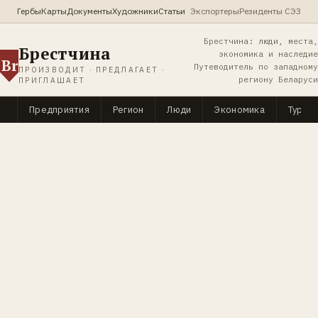
Гербы
Карты
Документы
Художники
Статьи
Экспортеры
Резиденты СЭЗ
Брестчина: люди, места,
Брестчина
экономика и наследие
Br
Путеводитель по западному
ПРОИЗВОДИТ · ПРЕДЛАГАЕТ ·
региону Беларуси
ПРИГЛАШАЕТ
Предприятия
Регион
Люди
Экономика
Туриз