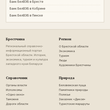
Банк БелВЭБ в Бресте
Банк БелВЭБ в Кобрине
Банк БелВЭБ в Пинске
Брестчина
Регион
Региональный справочно-
О Брестской области
информационный портал
Экономика
Брестской области. История,
Туризм
экономика, туризм и культура
Люди
западного края Беларуси
Художники Брестчины
Справочник
Природа
Органы власти
Беловежская пуща
Исполкомы
Памятники природы
«Одно окно»
Полесье
Таможня
Заказник «Дикое»
Дороги области
Туристские маршруты