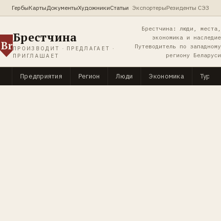
Гербы
Карты
Документы
Художники
Статьи
Экспортеры
Резиденты СЭЗ
Брестчина: люди, места,
Брестчина
экономика и наследие
Br
Путеводитель по западному
ПРОИЗВОДИТ · ПРЕДЛАГАЕТ ·
региону Беларуси
ПРИГЛАШАЕТ
Предприятия
Регион
Люди
Экономика
Туриз