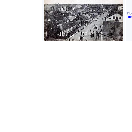
По
по