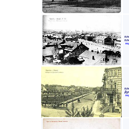
пл
пл
по
пл
Ду
по