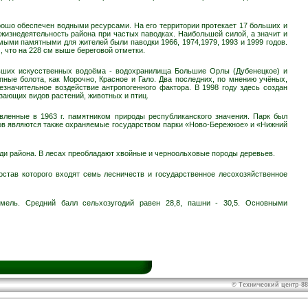
рошо обеспечен водными ресурсами. На его территории протекает 17 больших и
 жизнедеятельность района при частых паводках. Наибольшей силой, а значит и
мыми памятными для жителей были паводки 1966, 1974,1979, 1993 и 1999 годов.
 что на 228 см выше береговой отметки.
ьших искусственных водоёма - водохранилища Большие Орлы (Дубенецкое) и
пные болота, как Морочно, Красное и Гало. Два последних, по мнению учёных,
значительное воздействие антропогенного фактора. В 1998 году здесь создан
зающих видов растений, животных и птиц.
ленные в 1963 г. памятником природы республиканского значения. Парк был
еков являются также охраняемые государством парки «Ново-Бережное» и «Нижний
ади района. В лесах преобладают хвойные и черноольховые породы деревьев.
став которого входят семь лесничеств и государственное лесохозяйственное
мель. Средний балл сельхозугодий равен 28,8, пашни - 30,5. Основными
© Технический центр-88