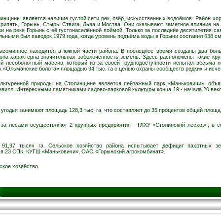
инщины является наличие густой сети рек, озёр, искусственных водоёмов. Район хо
Припять, Горынь, Стырь, Ствига, Льва и Моства. Они оказывают заметное влияние на
и на реке Горынь с её густонаселённой поймой. Только за последние десятилетия са
ными был паводок 1979 года, когда уровень подъёма воды в Горыни составил 638 см,
асоминное находится в южной части района. В последнее время созданы два бол
она характерна значительная заболоченность земель. Здесь расположены такие кру
 лесоболотный массив, который из-за своей труднодоступности испытал весьма не
 «Ольманские болота» площадью 94 тыс. га с целью охраны сообществ редких и исче
льтуренной природы на Столинщине является пейзажный парк «Маньковичи», объяв
дзивилл. Интересными памятниками садово-парковой культуры конца 19 - начала 20 в
угодья занимают площадь 128,3 тыс. га, что составляет до 35 процентов общей площ
за лесами осуществляют 2 крупных предприятия - ГЛХУ «Столинский лесхоз», в со
91,97 тысяч га. Сельское хозяйство района испытывает дефицит пахотных зе
я 23 СПК, КУГШ «Маньковичи», ОАО «Горынский агрокомбинат».
ское хозяйство.