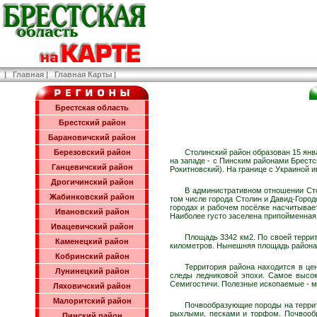
|
Главная
|
Главная Карты
|
Брестская область
Брестский район
Барановичский район
Березовский район
Столинский район образован 15 янв
на западе - с Пинским районами Брестс
Ганцевичский район
Рокитновский). На границе с Украиной 
Дрогичинский район
В административном отношении Стол
Жабинковский район
том числе города Столин и Давид-Городо
городах и рабочем посёлке насчитывает
Ивановский район
Наиболее густо заселена припойменная
Ивацевичский район
Площадь 3342 км2. По своей террит
Каменецкий район
километров. Нынешняя площадь района в
Кобринский район
Территория района находится в це
Лунинецкий район
следы ледниковой эпохи. Самое высоко
Семигостичи. Полезные ископаемые - ме
Ляховичский район
Малоритский район
Почвообразующие породы на террит
рыхлыми, песками и торфом. Почвообр
Пинский район