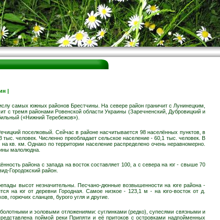
ин
|
 числу самых южных районов Брестчины. На севере район граничит с Лунинецким,
ичит с тремя районами Ровенской области Украины (Заречненский, Дубровицкий и
бильный («Нижний Теребежов»).
Речицкий поселковый. Сейчас в районе насчитывается 98 населённых пунктов, в
 тыс. человек. Численно преобладает сельское население - 60,1 тыс. человек. В
а на кв. км. Однако по территории население распределено очень неравномерно.
щины малолюдна.
нность района с запада на восток составляет 100, а с севера на юг - свыше 70
вид-Городокский район.
ерепады высот незначительны. Песчано-дюнные возвышенности на юге района -
я на юг от деревни Городная. Самое низкое - 123,1 м - на юго-восток от д.
в, горючих сланцев, бурого угля и другие.
болотными и эоловыми отложениями: суглинками (редко), супесями связными и
представлена поймой реки Припяти и её притоков с островками надпойменных