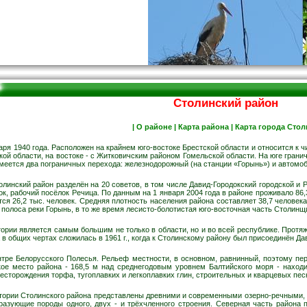
Столинский район
|
О районе
|
Карта района
|
Карта города Стол
аря 1940 года. Расположен на крайнем юго-востоке Брестской области и относится к
кой области, на востоке - с Житковичским районом Гомельской области. На юге гран
имеется два пограничных перехода: железнодорожный (на станции «Горынь») и автомо
инский район разделён на 20 советов, в том числе Давид-Городокский городской и 
к, рабочий посёлок Речица. По данным на 1 января 2004 года в районе проживало 86,3
ся 26,2 тыс. человек. Средняя плотность населения района составляет 38,7 человек
 полоса реки Горынь, в то же время лесисто-болотистая юго-восточная часть Столин
ории является самым большим не только в области, но и во всей республике. Протяжё
 общих чертах сложилась в 1961 г., когда к Столинскому району был присоединён Да
нтре Белорусского Полесья. Рельеф местности, в основном, равнинный, поэтому п
е место района - 168,5 м над среднегодовым уровнем Балтийского моря - находитс
сторождения торфа, тугоплавких и легкоплавких глин, строительных и кварцевых песко
ории Столинского района представлены древними и современными озерно-речными, 
азующие породы одного, двух - и трёхчленного строения. Северная часть района 