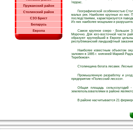
террас.
Пружанский район
Географической особенностью Стол
Столинский район
малых рек. Наиболее крупные из них: 
СЭЗ Брест
последствиями, характеризуется паводк
Из них наиболее мощными и разрушитель
Беларусь
Европа
Самое крупное озеро - Большое З
Морочно. Для юго-восточной части рай
образуют крупнейший в Европе цельный
республиканский ландшафтный заказник
Наиболее известным объектом оку
заложен в 1885 г. княгиней Марией Ра
Теребежов».
Столинщина богата лесами. Лесные 
Промышленную разработку и уход 
предприятие «Полесский лесхоз».
Общая площадь сельхозугодий - 
землепользователями в районе являютс
В районе насчитывается 21 фермер