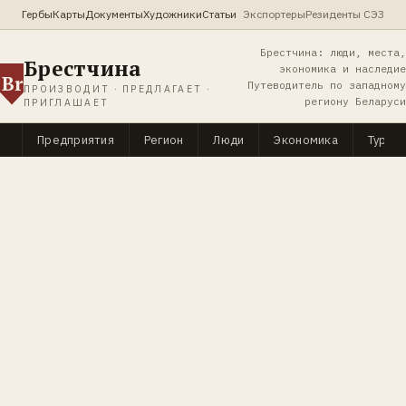
Гербы
Карты
Документы
Художники
Статьи
Экспортеры
Резиденты СЭЗ
Брестчина: люди, места,
Брестчина
экономика и наследие
Br
Путеводитель по западному
ПРОИЗВОДИТ · ПРЕДЛАГАЕТ ·
региону Беларуси
ПРИГЛАШАЕТ
Предприятия
Регион
Люди
Экономика
Туриз