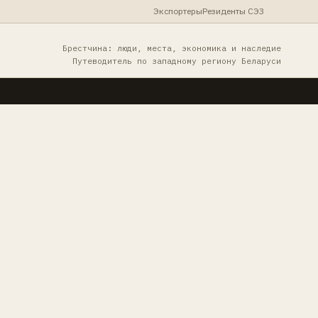
Экспортеры
Резиденты СЭЗ
Брестчина: люди, места, экономика и наследие
Путеводитель по западному региону Беларуси