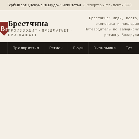
Гербы
Карты
Документы
Художники
Статьи
Экспортеры
Резиденты СЭЗ
Брестчина: люди, места,
Брестчина
экономика и наследие
Br
Путеводитель по западному
ПРОИЗВОДИТ · ПРЕДЛАГАЕТ ·
региону Беларуси
ПРИГЛАШАЕТ
Предприятия
Регион
Люди
Экономика
Туриз