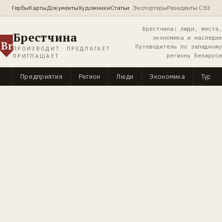
Гербы
Карты
Документы
Художники
Статьи
Экспортеры
Резиденты СЭЗ
Брестчина: люди, места,
Брестчина
экономика и наследие
Br
Путеводитель по западному
ПРОИЗВОДИТ · ПРЕДЛАГАЕТ ·
региону Беларуси
ПРИГЛАШАЕТ
Предприятия
Регион
Люди
Экономика
Туриз