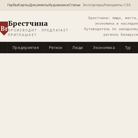
Гербы
Карты
Документы
Художники
Статьи
Экспортеры
Резиденты СЭЗ
Брестчина: люди, места,
Брестчина
экономика и наследие
Br
Путеводитель по западному
ПРОИЗВОДИТ · ПРЕДЛАГАЕТ ·
региону Беларуси
ПРИГЛАШАЕТ
Предприятия
Регион
Люди
Экономика
Туриз