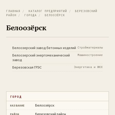
ГЛАВНАЯ
/
КАТАЛОГ ПРЕДПРИЯТИЙ
/
БЕРЕЗОВСКИЙ
РАЙОН
/
ГОРОДА
/
БЕЛООЗЁРСК
Белоозёрск
Белоозерский завод бетонных изделий
Стройматериалы
Белоозерский энергомеханический
Машиностроение
завод
Березовская ГРЭС
Энергетика и ЖКХ
ГОРОД
Белоозёрск
НАЗВАНИЕ
Березовский район
РАЙОН