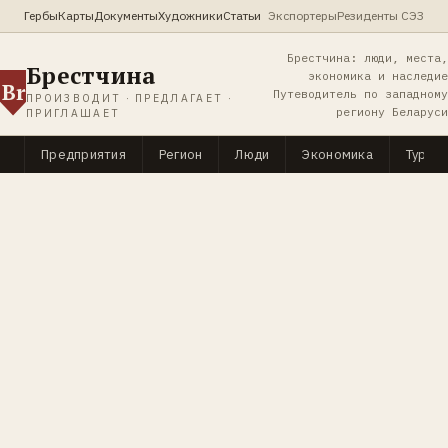
Гербы
Карты
Документы
Художники
Статьи
Экспортеры
Резиденты СЭЗ
Брестчина: люди, места,
Брестчина
экономика и наследие
Br
Путеводитель по западному
ПРОИЗВОДИТ · ПРЕДЛАГАЕТ ·
региону Беларуси
ПРИГЛАШАЕТ
Предприятия
Регион
Люди
Экономика
Туриз