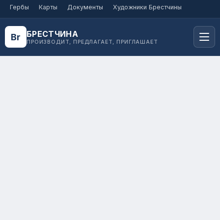
Гербы
Карты
Документы
Художники Брестчины
Полезные статьи
БРЕСТЧИНА
Экспортеры
Резиденты СЭЗ
Br
ПРОИЗВОДИТ, ПРЕДЛАГАЕТ, ПРИГЛАШАЕТ