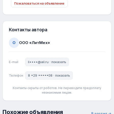
Пожаловаться на объявление
Контакты автора
О
ООО «ЛитМех»
li••••@ail.ru · показать
E-mail
8 •29 •••••08 · показать
Телефон
Контакты скрыты от роботов. Не переводите предоплату
незнакомым лицам.
Похожие объявления
→
В раздел