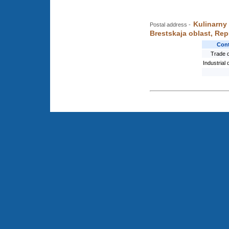
Kulinarny
Postal address -
Brestskaja oblast, Rep
Cont
Trade 
Industrial