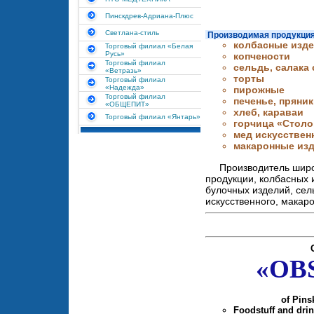
Пинскдрев-Адриана-Плюс
Светлана-стиль
Производимая продукция
колбасные изд
Торговый филиал «Белая
Русь»
копчености
Торговый филиал
сельдь, салака
«Ветразь»
торты
Торговый филиал
«Надежда»
пирожные
Торговый филиал
печенье, пряни
«ОБЩЕПИТ»
хлеб, караваи
Торговый филиал «Янтарь»
горчица «Столо
мед искусстве
макаронные из
Производитель широ
продукции, колбасных 
булочных изделий, сел
искусственного, макар
«OB
of Pins
Foodstuff and dri