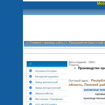
Моб
«--Главная страница сайта
|
«--Предприятия Брестской 
Дата создания - 1969 г
Отрасль -
Производство пр
Агромаштехсервис
Беларускiя журавiны
Республ
Почтовый адрес -
Завод крахмальный
область, Пинский рай
Завод винодельческий
контактные те
Зверохозяйство
торговы
производственны
Мастерские «Городище»
ПТО МЕДТЕХНИКА