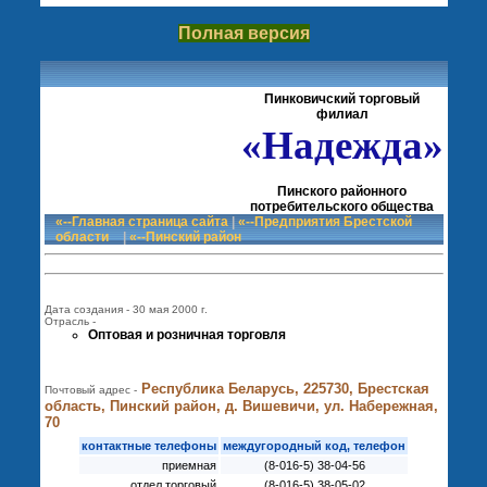
Полная версия
Пинковичский торговый
филиал
«Надежда»
Пинского районного
потребительского общества
«--Главная страница сайта
|
«--Предприятия Брестской
области
|
«--Пинский район
Дата создания - 30 мая 2000 г.
Отрасль -
Оптовая и розничная торговля
Республика Беларусь, 225730, Брестская
Почтовый адрес -
область, Пинский район, д. Вишевичи, ул. Набережная,
70
контактные телефоны
междугородный код, телефон
приемная
(8-016-5) 38-04-56
отдел торговый
(8-016-5) 38-05-02