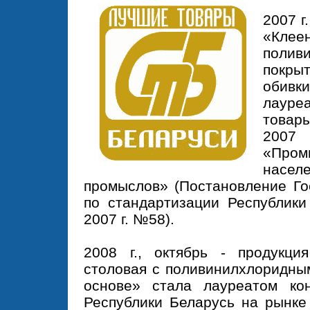
2007 г
«Кле
полив
покр
обив
лауре
товар
2007
«Пром
насел
промыслов» (Постановление Го
по стандартизации Республики
2007 г. №58).
2008 г., октябрь - продукци
столовая с поливинилхлоридны
основе» стала лауреатом ко
Республики Беларусь на рынке