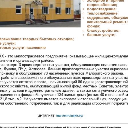
холодное и горячее
водоснабжение;
водоотведение;
теплоснабжение;
содержание, обслужи
капитальный ремонт 
фонда;
благоустройство;
банные услуги;
звреживание твердых бытовых отходов;
 услуги;
товые услуги населению
Х - это многоотраслевое предприятие, оказывающее жилищно-коммуна
иятиям и организациям района.
тия входят 3 производственных участка, обслуживающих сельские насе
 д. Луково, ПУ д. Хотислав. Данные производственные участки образова
признаку и обслуживают 78 населенных пунктов Малоритского района.
 работы и своевременного обслуживания всех производственных участк
ся участок автотранспорта, насчитывающий 86 единиц автотранспортной
еского хозяйства, обслуживающий жилой фонд местных Советов, электр
ных участков и административные здания, а так же сети уличного освещ
 жилищного фонда обслуживает 134 жилых дома (из них 40 в сельской м
1,8 тыс. м2. На участке имеется пилорама и столярный цех, продукция
ля собственного потребления, так и для реализации сторонним потребит
ИНТЕРНЕТ
http://mlrt.bujkh.by/