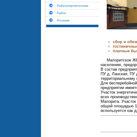
Райагропромтехника
Райпо
Роскорм
сбор и обе
гостиничные
платные бы
Малоритское ЖК
населению, предпр
В состав предприя
ПУ д. Ланская, ПУ
территориальному 
Для бесперебойной
предприятии имеет
Участок энергетич
всех производствен
Малорита. Участок
общей площадью 12
используется как д