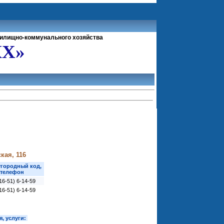
жилищно-коммунального хозяйства
КХ»
кая, 116
городный код,
телефон
16-51) 6-14-59
16-51) 6-14-59
, услуги: