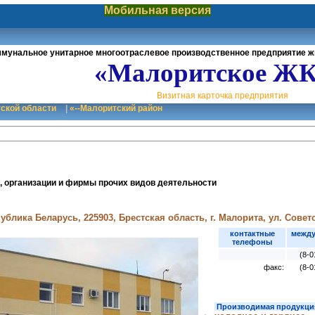
Мобильная версия
мунальное унитарное многоотраслевое производственное предприятие 
«Малоритское Ж
Визитная карточка предприятия
тской области
|
«--Малоритский район
, организации и фирмы прочих видов деятельности
ублика Беларусь, 225903, Брестская область, г. Малорита, ул. Советс
контактные
между
телефоны
(8-0
факс:
(8-0
Производимая продукция