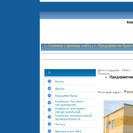
Ком
«--Главная страница сайта
|
«--Предприятия Брес
Дата создания - 1940 г.
Отрасль -
Предприятия
Бизон
Диона
Респ
Почтовый адрес -
КварцМелПром
Комбинат бытового
обслуживания
Комбинат консервно-
овощесушильный
Комбинат кооперативной
промышленности
Лесхоз
Малоритское ЖКХ