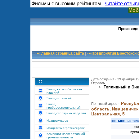
Фильмы с высоким рейтингом -
читайте отзыв
Моб
Производс
«--Главная страница сайта
|
«--Предприятия Брестской 
Дата создания - 29 декабря 19
Отрасль -
Топливный и Эне
Завод железобетонных
изделий
Завод молочный
Республ
Почтовый адрес -
Завод
приборостроительный
область, Ивацевичски
Завод столярных изделий
Центральная, 5
Ивацевичдрев
контактные те
пр
Ивацевичиагротехсервис
бухг
Комбинат кооперативной
промышленности