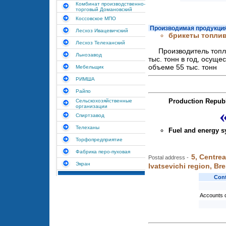
Комбинат производственно-
торговый Домановский
Коссовское МПО
Производимая продукция
Лесхоз Ивацевичский
брикеты топли
Лесхоз Телеханский
Производитель топл
Льнозавод
тыс. тонн в год, осущ
объеме 55 тыс. тонн
Мебельщик
РИМША
Райпо
Production Republ
Сельскохозяйственные
организации
Спиртзавод
Телеханы
Fuel and energy 
Торфопредприятие
Фабрика перо-пуховая
5, Centrea
Postal address -
Экран
Ivatsevichi region, Br
Con
Accounts 