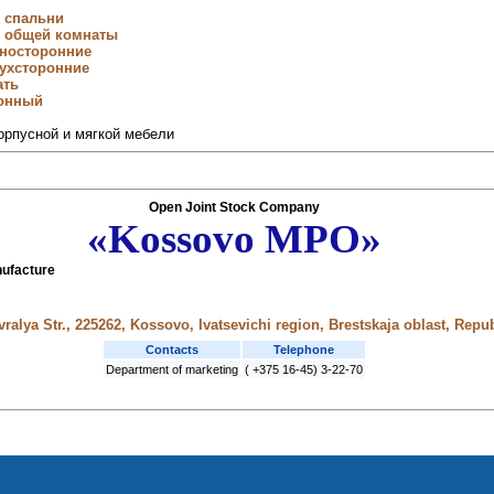
 спальни
 общей комнаты
носторонние
ухсторонние
ать
хонный
орпусной и мягкой мебели
Open Joint Stock Company
«Kossovo MPO»
nufacture
evralya Str., 225262, Kossovo, Ivatsevichi region, Brestskaja oblast, Repu
Contacts
Telephone
Department of marketing
( +375 16-45) 3-22-70