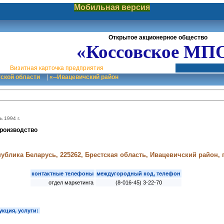
Мобильная версия
Открытое акционерное общество
«Коссовское МП
Визитная карточка предприятия
тской области
|
«--Ивацевичский район
ь 1994 г.
роизводство
ублика Беларусь, 225262, Брестская область, Ивацевичский район, г
контактные телефоны
междугородный код, телефон
отдел маркетинга
(8-016-45) 3-22-70
кция, услуги: