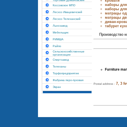
кровати
торговый Домановский
наборы для
Коссовское МПО
наборы для
Лесхоз Ивацевичский
матрацы од
матрацы дв
Лесхоз Телеханский
диван-кров
табурет ку
Льнозавод
Мебельщик
Производство к
РИМША
Райпо
Сельскохозяйственные
организации
Спиртзавод
Телеханы
Furniture ma
Торфопредприятие
Фабрика перо-пуховая
7, 3 f
Postal address -
Экран