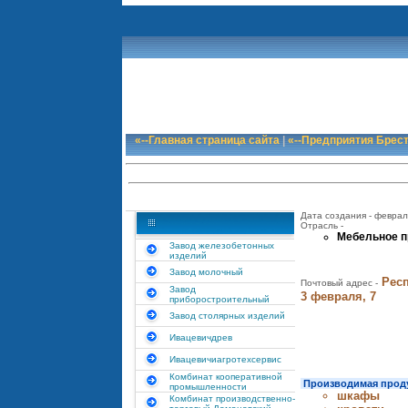
«--Главная страница сайта
|
«--Предприятия Брес
Дата создания - феврал
Отрасль -
Мебельное п
Завод железобетонных
изделий
Завод молочный
Респ
Почтовый адрес -
Завод
3 февраля, 7
приборостроительный
Завод столярных изделий
Ивацевичдрев
Ивацевичиагротехсервис
Комбинат кооперативной
Производимая проду
промышленности
шкафы
Комбинат производственно-