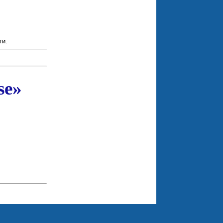
ги.
se»