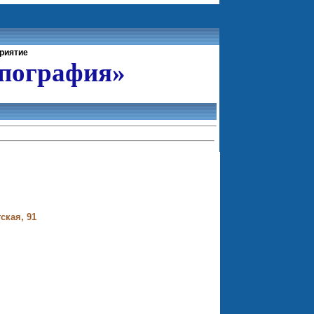
риятие
ипография»
ская, 91