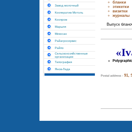
бланки
Завод молочный
этикетки
визитки
Кооператив Мотоль
журналы
Коопром
Выпуск блано
Марыля
Мекосан
Райагросервис
Райпо
«Iv
Сельскохозяйственные
организации
Polygraphic
Типография
Янов-Лада
91, 
Postal address -