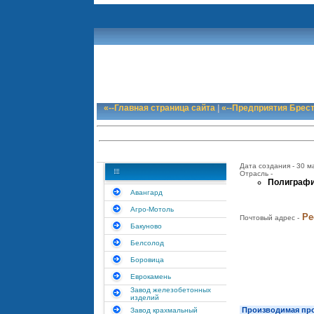
«--Главная страница сайта
|
«--Предприятия Брес
Дата создания - 30 м
Отрасль -
Полиграфи
Авангард
Агро-Мотоль
Ре
Почтовый адрес -
Бакуново
Белсолод
Боровица
Еврокамень
Завод железобетонных
изделий
Производимая про
Завод крахмальный