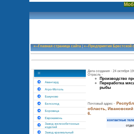
Моб
«--Главная страница сайта
|
«--Предприятия Брестской 
Дата создания - 24 октября 199
Отрасль -
Производство пр
Авангард
Переработка мяс
рыбы
Агро-Мотоль
Бакуново
Республ
Почтовый адрес -
Белсолод
область, Ивановский 
Боровица
6.
Еврокамень
контактные те
Завод железобетонных
отде
изделий
Завод крахмальный