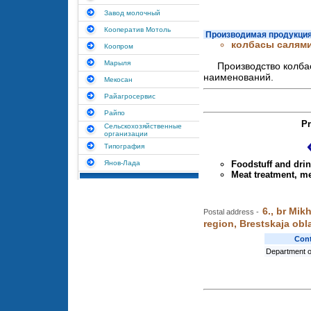
Завод молочный
Кооператив Мотоль
Производимая продукция
колбасы салями
Коопром
Марыля
Производство колба
наименований.
Мекосан
Райагросервис
Райпо
Pr
Сельскохозяйственные
организации
Типография
Янов-Лада
Foodstuff and dri
Meat treatment, m
6., br Mik
Postal address -
region, Brestskaja obl
Cont
Department o