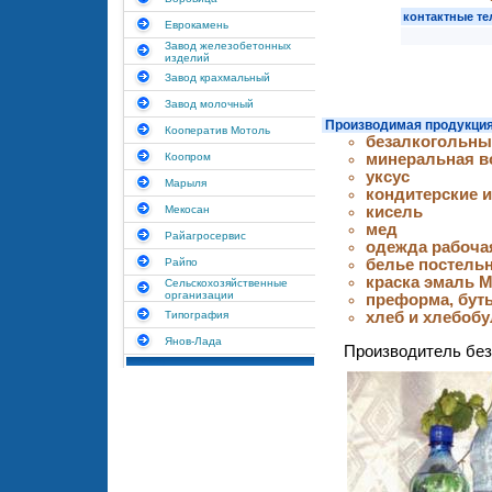
контактные т
Еврокамень
Завод железобетонных
изделий
Завод крахмальный
Завод молочный
Производимая продукция
Кооператив Мотоль
безалкогольны
Коопром
минеральная в
уксус
Марыля
кондитерские 
Мекосан
кисель
мед
Райагросервис
одежда рабоча
Райпо
белье постель
краска эмаль 
Сельскохозяйственные
организации
преформа, бут
Типография
хлеб и хлебоб
Янов-Лада
Производитель без