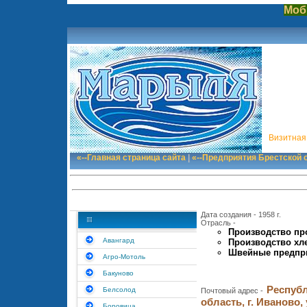
Моб
Визитная
«--Главная страница сайта
|
«--Предприятия Брестской 
Дата создания - 1958 г.
Отрасль -
Производство пр
Авангард
Производство хл
Швейные предпр
Агро-Мотоль
Бакуново
Республ
Белсолод
Почтовый адрес -
область, г. Иваново,
Боровица