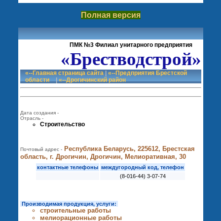
Полная версия
ПМК №3 Филиал унитарного предприятия
«Брестводстрой»
«--Главная страница сайта
|
«--Предприятия Брестской
области
|
«--Дрогичинский район
Дата создания -
Отрасль -
Строительство
Республика Беларусь, 225612, Брестская
Почтовый адрес -
область, г. Дрогичин, Дрогичин, Мелиоративная, 30
контактные телефоны
междугородный код, телефон
(8-016-44) 3-07-74
Производимая продукция, услуги:
строительные работы
мелиорационные работы