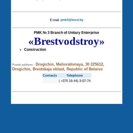
E-mail
pmk3@brest.by
PMK № 3 Branch of Unitary Enterprise
«Brestvodstroy»
Construction
Drogichin, Meliorativnaya, 30 225612,
Postal address -
Drogichin, Brestskaja oblast, Republic of Belarus
Contacts
Telephone
( +375 16-44) 3-07-74