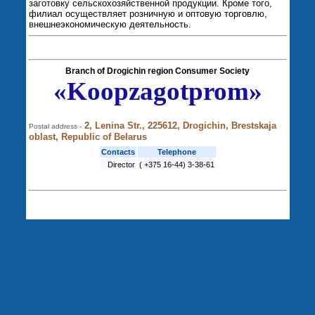
заготовку сельскохозяйственной продукции. Кроме того,
филиал осуществляет розничную и оптовую торговлю,
внешнеэкономическую деятельность.
Branch of Drogichin region Consumer Society
«Koopzagotprom»
2, Lenina Str., 225612, Drogichin, Brestskaja
Postal address -
oblast, Republic of Belarus
Contacts
Telephone
Director
( +375 16-44) 3-38-61