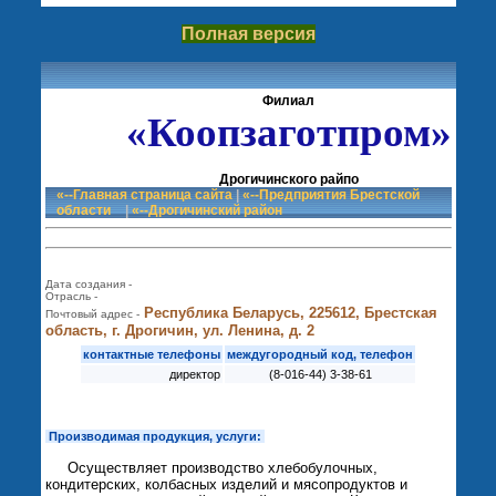
Полная версия
Филиал
«Коопзаготпром»
Дрогичинского райпо
«--Главная страница сайта
|
«--Предприятия Брестской
области
|
«--Дрогичинский район
Дата создания -
Отрасль -
Республика Беларусь, 225612, Брестская
Почтовый адрес -
область, г. Дрогичин, ул. Ленина, д. 2
контактные телефоны
междугородный код, телефон
директор
(8-016-44) 3-38-61
Производимая продукция, услуги:
Осуществляет производство хлебобулочных,
кондитерских, колбасных изделий и мясопродуктов и