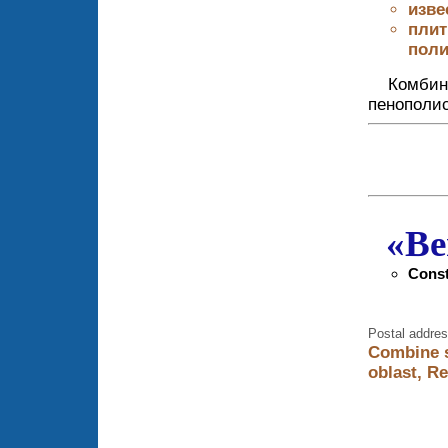
изве
плит
поли
Комбин
пенополи
«Be
Const
Postal addres
Combine s
oblast, R