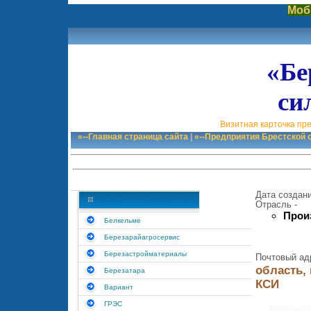
Моб
«Бе
си
Визитная карточка пр
«--Главная страница сайта
|
«--Предприятия Брестской 
Дата создани
Отрасль -
Прои
Белкельме
Березарайагросервис
Березастройматериалы
Почтовый ад
область, 
Березатара
КСИ
Вариант
ГРЭС