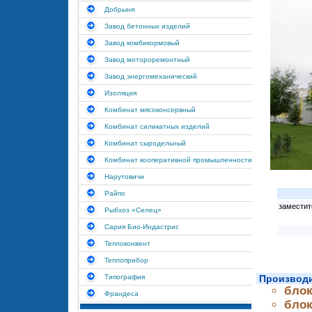
Добрыня
Завод бетонных изделий
Завод комбикормовый
Завод мотороремонтный
Завод энергомеханический
Изоляция
Комбинат мясоконсервный
Комбинат силикатных изделий
Комбинат сыродельный
Комбинат кооперативной промышленности
Нарутовичи
Райпо
заместит
Рыбхоз «Селец»
Сария Био-Индастрис
Теплоконвент
Теплоприбор
Типография
Производи
блок
Франдеса
блок