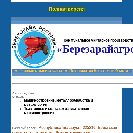
Полная версия
Коммунальное унитарное производств
«Березарайагр
«--Главная страница сайта
|
«--Предприятия Брестской области
Дата создания -
Отрасль -
Машиностроение, металлообработка и
металлургия
Тракторное и сельскохозяйственное
машиностроение
Республика Беларусь, 225210, Брестская
Почтовый адрес -
область, г. Береза, ул. Красноармейская, 95