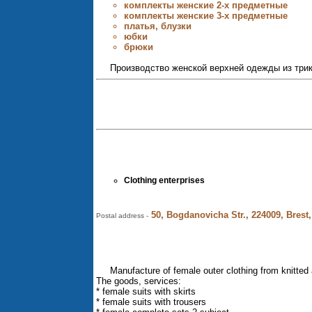
комплекты женские 2-х предметные
комплекты женские 3-х предметные
платья, блузки
юбки
брюки
Производство женской верхней одежды из трик
Clothing enterprises
50, Bogdanovicha Str., 224009, Brest,
Postal address -
Manufacture of female outer clothing from knitted a
The goods, services:
* female suits with skirts
* female suits with trousers