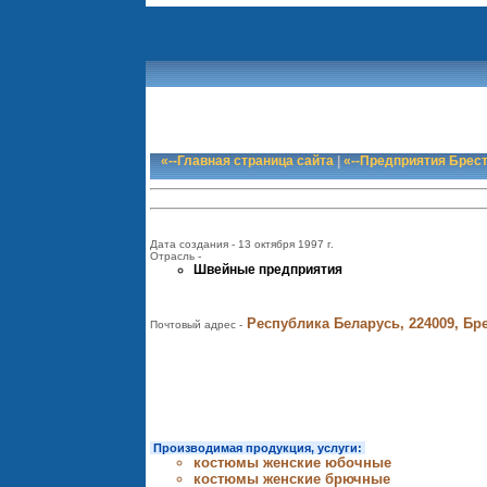
«--Главная страница сайта
|
«--Предприятия Брес
Дата создания - 13 октября 1997 г.
Отрасль -
Швейные предприятия
Республика Беларусь, 224009, Брес
Почтовый адрес -
Производимая продукция, услуги:
костюмы женские юбочные
костюмы женские брючные