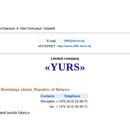
отажных и текстильных тканей.
E-mail
URS@brest.by
ИНТЕРНЕТ
http://www.URS.brest.by
Limited company
«YURS»
 Brestskaja oblast, Republic of Belarus
Contacts
Telephone
Reception
( +375 16-2) 22-48-71
fax:
( +375 16-2) 46-48-71
nd textile fabrics.