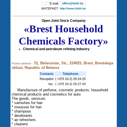
E-mail
office@bzbh.by
ИНТЕРНЕТ
http://www.bzbh.by
Open Joint Stock Company
«Brest Household
Chemicals Factory»
Chemical and petroleum refining industry
51, Belarusian, Str., 224025, Brest, Brestskaja
Postal address -
oblast, Republic of Belarus
Contacts
Telephone
Reception
( +375 16-2) 29-24-25
fax:
( +375 16-2) 29-27-43
Manufacture of perfume, cosmetic products, household
chemical products and cosmetics for auto.
The goods, services:
* varnishes for hair
* mousses for hair
* shampoos
* deodorants
* air refreshers
* cleaners