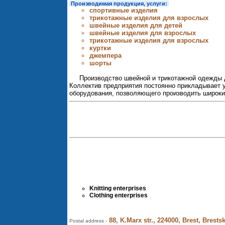
Производимая продукция, услуги:
спортивные изделия
трикотажные изделия для взрослых
швейные изделия для детей
швейные изделия для взрослых
трикотажные изделия для взрослых
куртки
джемпера
шорты
Производство швейной и трикотажной одежды д
Коллектив предприятия постоянно прикладывает у
оборудования, позволяющего производить широкий
Knitting enterprises
Clothing enterprises
88, K.Marx str., 224000, Brest, Brests
Postal address -