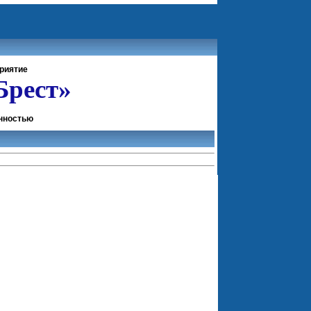
риятие
Брест»
енностью