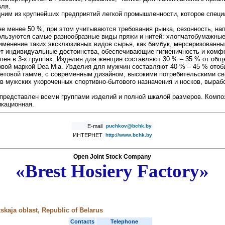
вля.
ним из крупнейших предприятий легкой промышленности, которое специ
е менее 50 %, при этом учитываются требования рынка, сезонность, на
ользуются самые разнообразные виды пряжи и нитей: хлопчатобумажны
менение таких эксклюзивных видов сырья, как бамбук, мерсеризованны
т индивидуальные достоинства, обеспечивающие гигиеничность и комфо
ен в 3-х группах. Изделия для женщин составляют 30 % – 35 % от обще
овой маркой Dea Mia. Изделия для мужчин составляют 40 % – 45 % отоб
етовой гамме, с современным дизайном, высокими потребительскими сво
ов мужских укороченных спортивно-бытового назначения и носков, выр
 представлен всеми группами изделий и полной шкалой размеров. Компо
икационная.
E-mail
puchkov@bchk.by
ИНТЕРНЕТ
http://www.bchk.by
Open Joint Stock Company
«Brest Hosiery Factory»
tskaja oblast, Republic of Belarus
Contacts
Telephone