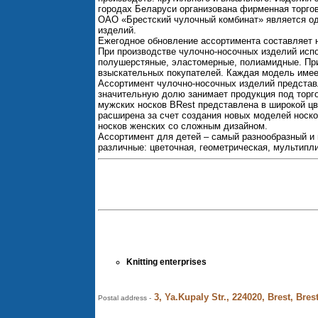
городах Беларуси организована фирменная торго
ОАО «Брестский чулочный комбинат» является од
изделий.
Ежегодное обновление ассортимента составляет н
При производстве чулочно-носочных изделий исп
полушерстяные, эластомерные, полиамидные. При
взыскательных покупателей. Каждая модель имее
Ассортимент чулочно-носочных изделий представл
значительную долю занимает продукция под торг
мужских носков BRest представлена в широкой цв
расширена за счет создания новых моделей носк
носков женских со сложным дизайном.
Ассортимент для детей – самый разнообразный и
различные: цветочная, геометрическая, мультипл
Knitting enterprises
3, Ya.Kupaly Str., 224020, Brest, Bres
Postal address -