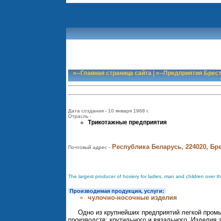
«--Главная страница сайта
|
«--Предприятия Брес
Дата создания - 10 января 1968 г.
Отрасль -
Трикотажные предприятия
Республика Беларусь, 224020, Брес
Почтовый адрес -
The largest producer of hosiery for ladies, man and children over the
Производимая продукция, услуги:
чулочно-носочные изделия
Одно из крупнейших предприятий легкой промы
производств: крутильного и вязального. Изделия