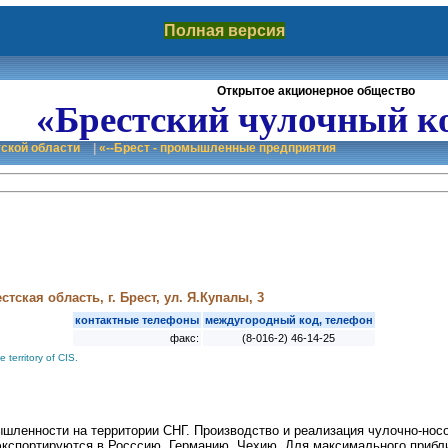
Полная версия
Открытое акционерное общество
«Брестский чулочный к
тской области
|
«--Брест - промышленные предприятия
тская область, г. Брест, ул. Я.Купалы, 3
контактные телефоны
междугородный код, телефон
факс:
(8-016-2) 46-14-25
 territory of CIS.
шленности на территории СНГ. Производство и реализация чулочно-носо
 экспортируются в Росссию, Германию, Чехию. Для максимального прибл