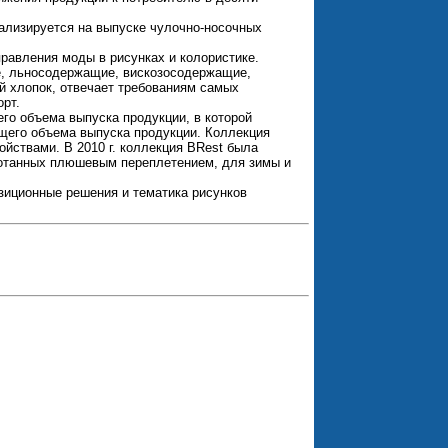
ализируется на выпуске чулочно-носочных
правления моды в рисунках и колористике.
е, льносодержащие, вискозосодержащие,
й хлопок, отвечает требованиям самых
рт.
го объема выпуска продукции, в которой
щего объема выпуска продукции. Коллекция
йствами. В 2010 г. коллекция BRest была
аботанных плюшевым переплетением, для зимы и
зиционные решения и тематика рисунков