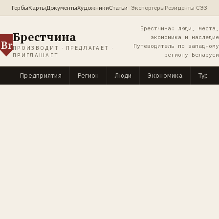
Гербы
Карты
Документы
Художники
Статьи
Экспортеры
Резиденты СЭЗ
Брестчина: люди, места,
Брестчина
экономика и наследие
Br
Путеводитель по западному
ПРОИЗВОДИТ · ПРЕДЛАГАЕТ ·
региону Беларуси
ПРИГЛАШАЕТ
Предприятия
Регион
Люди
Экономика
Туриз