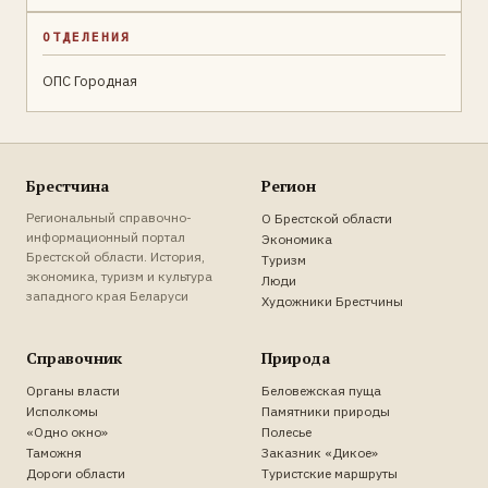
ОТДЕЛЕНИЯ
ОПС Городная
Брестчина
Регион
Региональный справочно-
О Брестской области
информационный портал
Экономика
Брестской области. История,
Туризм
экономика, туризм и культура
Люди
западного края Беларуси
Художники Брестчины
Справочник
Природа
Органы власти
Беловежская пуща
Исполкомы
Памятники природы
«Одно окно»
Полесье
Таможня
Заказник «Дикое»
Дороги области
Туристские маршруты