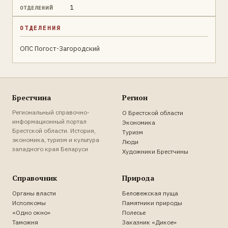
1
ОТДЕЛЕНИЙ
ОТДЕЛЕНИЯ
ОПС Погост-Загородский
Брестчина
Регион
Региональный справочно-
О Брестской области
информационный портал
Экономика
Брестской области. История,
Туризм
экономика, туризм и культура
Люди
западного края Беларуси
Художники Брестчины
Справочник
Природа
Органы власти
Беловежская пуща
Исполкомы
Памятники природы
«Одно окно»
Полесье
Таможня
Заказник «Дикое»