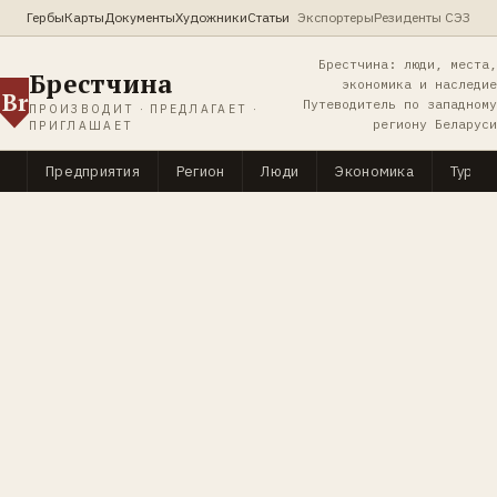
Гербы
Карты
Документы
Художники
Статьи
Экспортеры
Резиденты СЭЗ
Брестчина: люди, места,
Брестчина
экономика и наследие
Br
Путеводитель по западному
ПРОИЗВОДИТ · ПРЕДЛАГАЕТ ·
региону Беларуси
ПРИГЛАШАЕТ
Предприятия
Регион
Люди
Экономика
Туриз