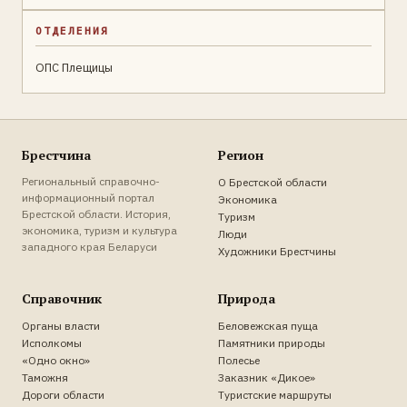
ОТДЕЛЕНИЯ
ОПС Плещицы
Брестчина
Регион
Региональный справочно-
О Брестской области
информационный портал
Экономика
Брестской области. История,
Туризм
экономика, туризм и культура
Люди
западного края Беларуси
Художники Брестчины
Справочник
Природа
Органы власти
Беловежская пуща
Исполкомы
Памятники природы
«Одно окно»
Полесье
Таможня
Заказник «Дикое»
Дороги области
Туристские маршруты