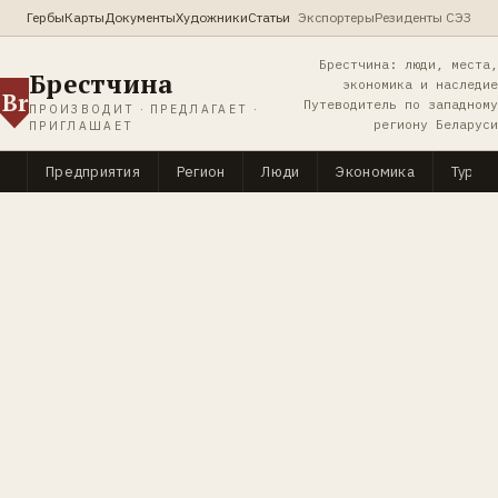
Гербы
Карты
Документы
Художники
Статьи
Экспортеры
Резиденты СЭЗ
Брестчина: люди, места,
Брестчина
экономика и наследие
Br
Путеводитель по западному
ПРОИЗВОДИТ · ПРЕДЛАГАЕТ ·
региону Беларуси
ПРИГЛАШАЕТ
Предприятия
Регион
Люди
Экономика
Туриз