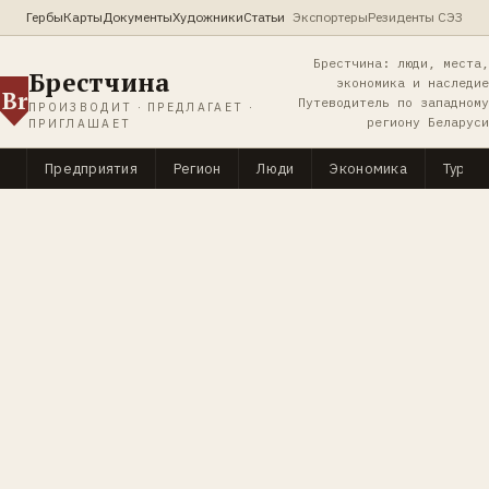
Гербы
Карты
Документы
Художники
Статьи
Экспортеры
Резиденты СЭЗ
Брестчина: люди, места,
Брестчина
экономика и наследие
Br
Путеводитель по западному
ПРОИЗВОДИТ · ПРЕДЛАГАЕТ ·
региону Беларуси
ПРИГЛАШАЕТ
Предприятия
Регион
Люди
Экономика
Туриз