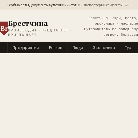
Гербы
Карты
Документы
Художники
Статьи
Экспортеры
Резиденты СЭЗ
Брестчина: люди, места,
Брестчина
экономика и наследие
Br
Путеводитель по западному
ПРОИЗВОДИТ · ПРЕДЛАГАЕТ ·
региону Беларуси
ПРИГЛАШАЕТ
Предприятия
Регион
Люди
Экономика
Туриз