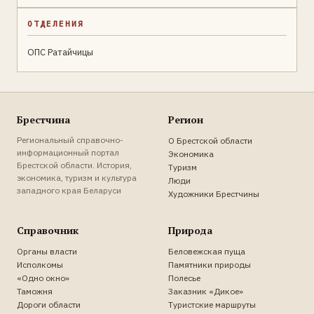
ОТДЕЛЕНИЯ
ОПС Ратайчицы
Брестчина
Регион
Региональный справочно-
О Брестской области
информационный портал
Экономика
Брестской области. История,
Туризм
экономика, туризм и культура
Люди
западного края Беларуси
Художники Брестчины
Справочник
Природа
Органы власти
Беловежская пуща
Исполкомы
Памятники природы
«Одно окно»
Полесье
Таможня
Заказник «Дикое»
Дороги области
Туристские маршруты