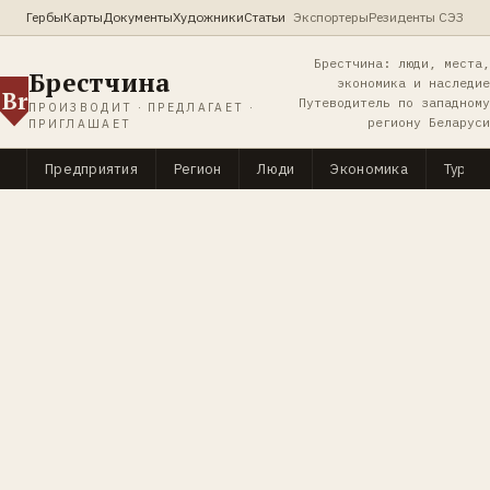
Гербы
Карты
Документы
Художники
Статьи
Экспортеры
Резиденты СЭЗ
Брестчина: люди, места,
Брестчина
экономика и наследие
Br
Путеводитель по западному
ПРОИЗВОДИТ · ПРЕДЛАГАЕТ ·
региону Беларуси
ПРИГЛАШАЕТ
Предприятия
Регион
Люди
Экономика
Туриз