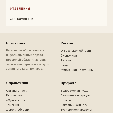
ОТДЕЛЕНИЯ
ОПС Каменюки
Брестчина
Регион
Региональный справочно-
О Брестской области
информационный портал
Экономика
Брестской области. История,
Туризм
экономика, туризм и культура
Люди
западного края Беларуси
Художники Брестчины
Справочник
Природа
Органы власти
Беловежская пуща
Исполкомы
Памятники природы
«Одно окно»
Полесье
Таможня
Заказник «Дикое»
Дороги области
Туристские маршруты