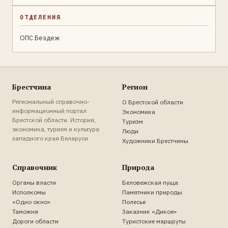
ОТДЕЛЕНИЯ
ОПС Бездеж
Брестчина
Регион
Региональный справочно-
О Брестской области
информационный портал
Экономика
Брестской области. История,
Туризм
экономика, туризм и культура
Люди
западного края Беларуси
Художники Брестчины
Справочник
Природа
Органы власти
Беловежская пуща
Исполкомы
Памятники природы
«Одно окно»
Полесье
Таможня
Заказник «Дикое»
Дороги области
Туристские маршруты