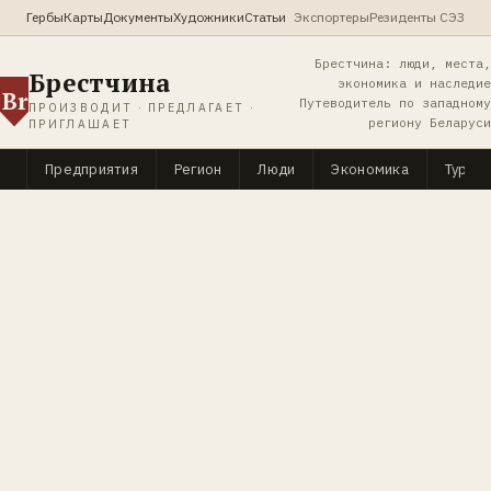
Гербы
Карты
Документы
Художники
Статьи
Экспортеры
Резиденты СЭЗ
Брестчина: люди, места,
Брестчина
экономика и наследие
Br
Путеводитель по западному
ПРОИЗВОДИТ · ПРЕДЛАГАЕТ ·
региону Беларуси
ПРИГЛАШАЕТ
Предприятия
Регион
Люди
Экономика
Туриз