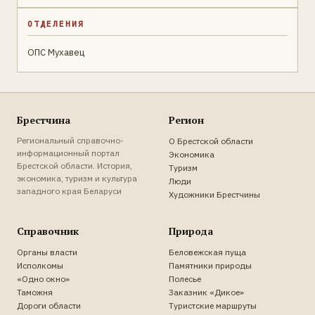
ОТДЕЛЕНИЯ
ОПС Мухавец
Брестчина
Регион
Региональный справочно-
О Брестской области
информационный портал
Экономика
Брестской области. История,
Туризм
экономика, туризм и культура
Люди
западного края Беларуси
Художники Брестчины
Справочник
Природа
Органы власти
Беловежская пуща
Исполкомы
Памятники природы
«Одно окно»
Полесье
Таможня
Заказник «Дикое»
Дороги области
Туристские маршруты