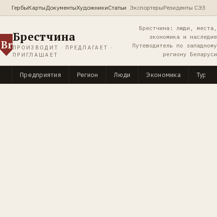
Гербы
Карты
Документы
Художники
Статьи
Экспортеры
Резиденты СЭЗ
Брестчина: люди, места,
Брестчина
экономика и наследие
Br
Путеводитель по западному
ПРОИЗВОДИТ · ПРЕДЛАГАЕТ ·
региону Беларуси
ПРИГЛАШАЕТ
Предприятия
Регион
Люди
Экономика
Туриз