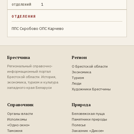
1
ОТДЕЛЕНИЙ
ОТДЕЛЕНИЯ
ППС Скробово ОПС Карчево
Брестчина
Регион
Региональный справочно-
О Брестской области
информационный портал
Экономика
Брестской области. История,
Туризм
экономика, туризм и культура
Люди
западного края Беларуси
Художники Брестчины
Справочник
Природа
Органы власти
Беловежская пуща
Исполкомы
Памятники природы
«Одно окно»
Полесье
Таможня
Заказник «Дикое»