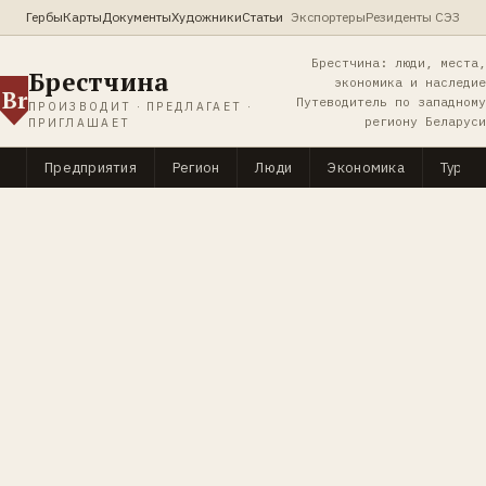
Гербы
Карты
Документы
Художники
Статьи
Экспортеры
Резиденты СЭЗ
Брестчина: люди, места,
Брестчина
экономика и наследие
Br
Путеводитель по западному
ПРОИЗВОДИТ · ПРЕДЛАГАЕТ ·
региону Беларуси
ПРИГЛАШАЕТ
Предприятия
Регион
Люди
Экономика
Туриз