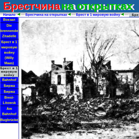
Брестчина
на открытках
Брестчина на открытках
Начало
—
Брестчина на открытках
—
Брест в 1 мировую войну
—
Брес
Вокзал
Die
brennende
Zitadelle
Брест в 1
мировую
войну
(Willy
Maas)
Брест в 1
мировую
войну
Bahnhof
Биржа
Биржа
Brest-
Litowsk
Am
Bahnhof
Bugbrϋcke