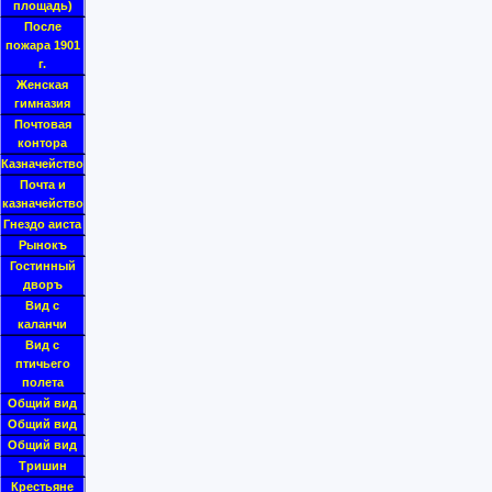
площадь)
После
пожара 1901
г.
Женская
гимназия
Почтовая
контора
Казначейство
Почта и
казначейство
Гнездо аиста
Рынокъ
Гостинный
дворъ
Вид с
каланчи
Вид с
птичьего
полета
Общий вид
Общий вид
Общий вид
Тришин
Крестьяне