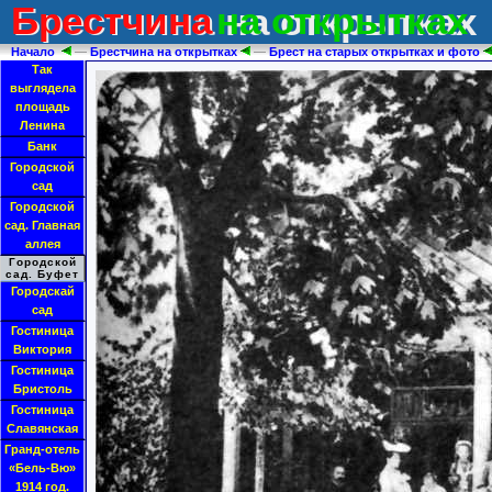
Брестчина
на открытках
Брестчина на открытках
Начало
—
Брестчина на открытках
—
Брест на старых открытках и фото
Так
выглядела
площадь
Ленина
Банк
Городской
сад
Городской
сад. Главная
аллея
Городской
сад. Буфет
Городскай
сад
Гостиница
Виктория
Гостиница
Бристоль
Гостиница
Славянская
Гранд-отель
«Бель-Вю»
1914 год.