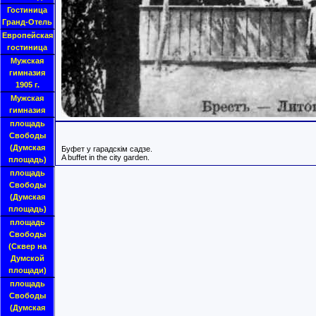
Гостиница
Гранд-Отель
Европейская
гостиница
Мужская
гимназия
1905 г.
Мужская
гимназия
площадь
Свободы
(Думская
Буфет у гарадскім садзе.
A buffet in the city garden.
площадь)
площадь
Свободы
(Думская
площадь)
площадь
Свободы
(Сквер на
Думской
площади)
площадь
Свободы
(Думская