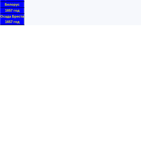
Белорус
1657 год
Осада Бреста
1657 год