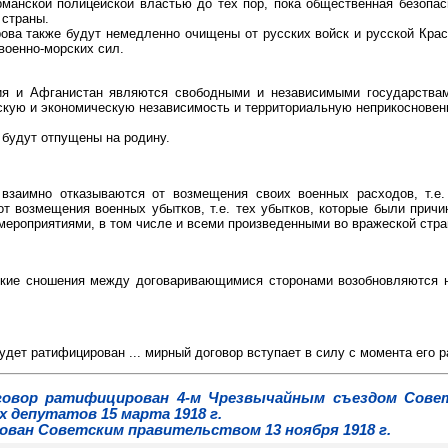
манской полицейской властью до тех пор, пока общественная безопас
страны.
ова также будут немедленно очищены от русских войск и русской Красн
 военно-морских сил.
ия и Афганистан являются свободными и независимыми государства
скую и экономическую независимость и территориальную неприкосновен
 будут отпущены на родину.
взаимно отказываются от возмещения своих военных расходов, т.е.
от возмещения военных убытков, т.е. тех убытков, которые были прич
мероприятиями, в том числе и всеми произведенными во вражеской стра
ские сношения между договаривающимися сторонами возобновляются 
дет ратифицирован ... мирный договор вступает в силу с момента его 
овор ратифицирован 4-м Чрезвычайным съездом Совето
х депутатов 15 марта 1918 г.
ован Советским правительством 13 ноября 1918 г.