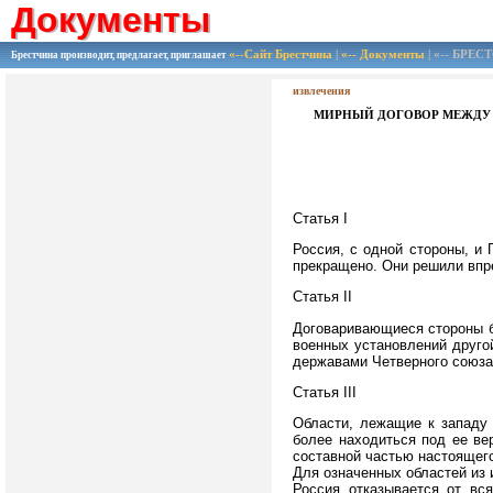
Документы
Документы
«--Сайт Брестчина
|
«-- Документы
| «-- БРЕ
Брестчина производит, предлагает, приглашает
извлечения
МИРНЫЙ ДОГОВОР МЕЖДУ С
Статья I
Россия, с одной стороны, и 
прекращено. Они решили впр
Статья II
Договаривающиеся стороны б
военных установлений другой
державами Четверного союза
Статья III
Области, лежащие к западу
более находиться под ее ве
составной частью настоящего
Для означенных областей из 
Россия отказывается от вс