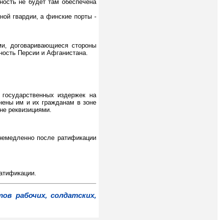
ность не будет там обеспечена
ой гвардии, а финские порты -
ми, договаривающиеся стороны
ность Персии и Афганистана.
 государственных издержек на
инены им и их гражданам в зоне
не реквизициями.
немедленно после ратификации
ратификации.
в рабочих, солдатских,