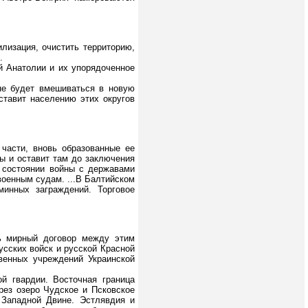
лизация, очистить территорию,
.
й Анатолии и их упорядоченное
не будет вмешиваться в новую
ставит населению этих округов
части, вновь образованные ее
ы и оставит там до заключения
 состоянии войны с державами
военным судам. ...В Балтийском
инных заграждений. Торговое
ть мирный договор между этим
сских войск и русской Красной
венных учреждений Украинской
й гвардии. Восточная граница
ез озеро Чудское и Псковское
 Западной Двине. Эстлявдия и