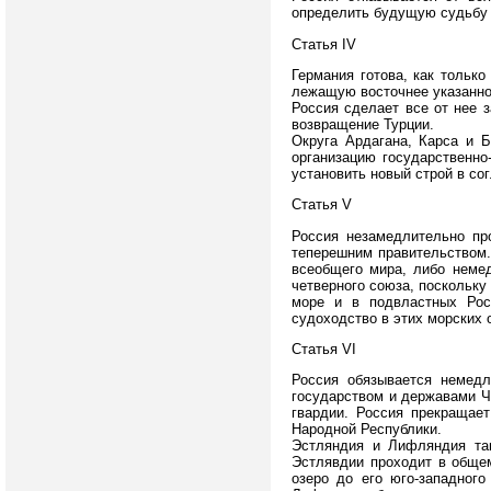
определить будущую судьбу э
Статья IV
Германия готова, как тольк
лежащую восточнее указанной
Россия сделает все от нее 
возвращение Турции.
Округа Ардагана, Карса и 
организацию государственно
установить новый строй в со
Статья V
Россия незамедлительно пр
теперешним правительством.
всеобщего мира, либо неме
четверного союза, поскольку
море и в подвластных Рос
судоходство в этих морских 
Статья VI
Россия обязывается немедл
государством и державами Ч
гвардии. Россия прекращае
Народной Республики.
Эстляндия и Лифляндия так
Эстлявдии проходит в общем
озеро до его юго-западног