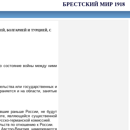
БРЕСТСКИЙ МИР 1918
Й, БОЛГАРИЕЙ И ТУРЦИЕЙ, С
что состояние войны между ними
ельства или государственных и
раняется и на области, занятые
вшие раньше России, не будут
арте, являющейся существенной
усско-германской комиссией.
льств по отношению к России.
 Австро-Венгрия намереваются