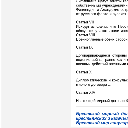
Лифляндия будут заняты гер
собственными учреждениями 
Финляндия и Аландские остр
от русского флота и русских
Статья VII
Исходя из факта, что Перс
обязуются уважать политиче
Статья VIII
Военнопленные обеих сторон
Статья IX
Договаривающиеся стороны 
ведение войны, равно как и 
военных действий военными 
Статья X
Дипломатические и консуль
мирного договора ...
Статья XIV
Настоящий мирный договор бу
Брестский мирный дог
крестьянских и казачьи
Брестский мир аннулир