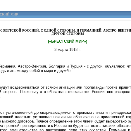
СТСКИЙ МИР
ОВЕТСКОЙ РОССИЕЙ, С ОДНОЙ СТОРОНЫ, И ГЕРМАНИЕЙ, АВСТРО-ВЕНГРИЕ
ДРУГОЙ СТОРОНЫ
(«БРЕСТСКИЙ МИР»)
3 марта 1918 г.
Германия, Австро-Венгрия, Болгария и Турция - с другой, объявляют, 
едь жить между собой в мире и дружбе.
удут воздерживаться от всякой агитации или пропаганды против правит
 стороны. Поскольку это обязательство касается России, оно распрост
.
 от установленной договаривающимися сторонами линии и принадлежа
рховной властью: установленная линия обозначена на приложенной к
 мирного договора. Точное определение этой линии будет выработано р
их прежней принадлежности к России не будет вытекать никаких обязате
якого вмешательства во внутренние дела этих областей. Германия и