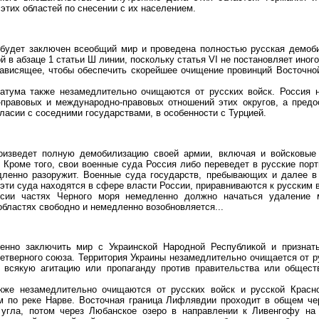
тих областей по снесении с их населением.
о будет заключен всеобщий мир и проведена полностью русская демоби
 в абзаце 1 статьи Ш линии, поскольку статья VI не постановляет иного
зависящее, чтобы обеспечить скорейшее очищение провинций Восточно
Батума также незамедлительно очищаются от русских войск. Россия 
-правовых и международно-правовых отношений этих округов, а предо
гласии с соседними государствами, в особенности с Турцией.
оизведет полную демобилизацию своей армии, включая и войсковые 
 Кроме того, свои военные суда Россия либо переведет в русские порт
дленно разоружит. Военные суда государств, пребывающих и далее в
 эти суда находятся в сфере власти России, приравниваются к русским 
сии частях Черного моря немедленно должно начаться удаление м
областях свободно и немедленно возобновляется...
енно заключить мир с Украинской Народной Республикой и призна
етверного союза. Территория Украины незамедлительно очищается от ру
т всякую агитацию или пропаганду против правительства или общест
же незамедлительно очищаются от русских войск и русской Красно
 по реке Нарве. Восточная граница Лифлявдии проходит в общем чер
о угла, потом через Любанское озеро в направлении к Ливенгофу на