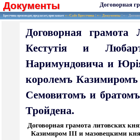
Документы
Договорная г
Документы
«--Сайт Брестчина
|
«-- Документы
| «-- Догов
Брестчина производит, предлагает, приглашает
Договорная грамота 
Кестутія и Любар
Наримундовича и Юрія
королемъ Казимиромъ
Семовитомъ и братомъ
Тройдена.
Договорная грамота литовских кня
Казимиром III и мазовецкими кн