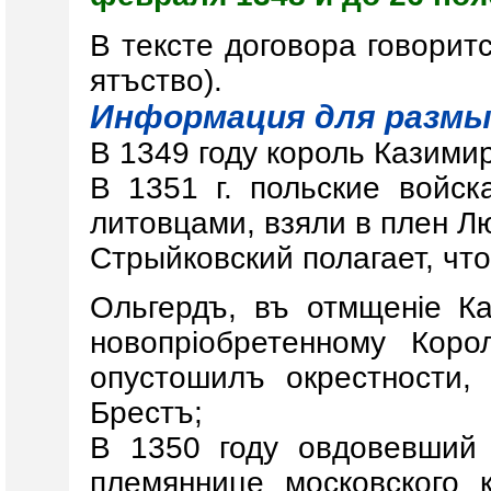
В тексте договора говорит
ятъство).
Информация для размы
В 1349 году король Казимир 
В 1351 г. польские войс
литовцами, взяли в плен Л
Стрыйковский полагает, что
Ольгердъ, въ отмщеніе Ка
новопріобретенному Коро
опустошилъ окрестности,
Брестъ;
В 1350 году овдовевший
племяннице московского 