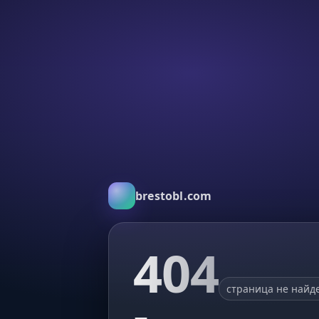
brestobl.com
404
страница не найд