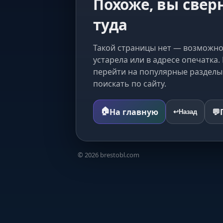
Похоже, вы свер
туда
Такой страницы нет — возможно
устарела или в адресе опечатка
перейти на популярные разделы
поискать по сайту.
🏠
На главную
💬
↩️
Назад
©
2026
brestobl.com