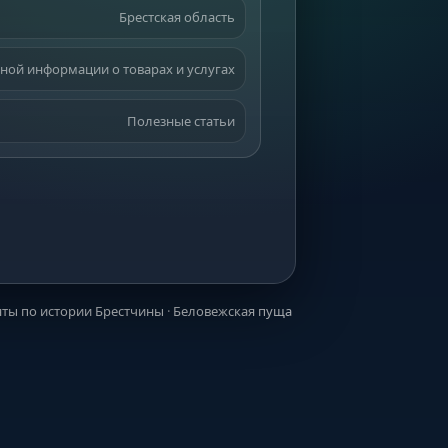
Брестская область
ной информации о товарах и услугах
Полезные статьи
ты по истории Брестчины
·
Беловежская пуща