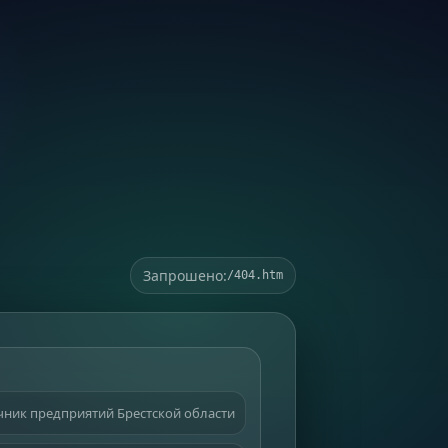
Запрошено:
/404.htm
ник предприятий Брестской области