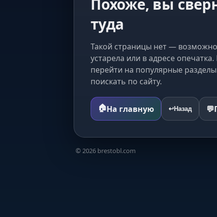
Похоже, вы свер
туда
Такой страницы нет — возможно
устарела или в адресе опечатка
перейти на популярные разделы
поискать по сайту.
🏠
На главную
💬
↩️
Назад
©
2026
brestobl.com