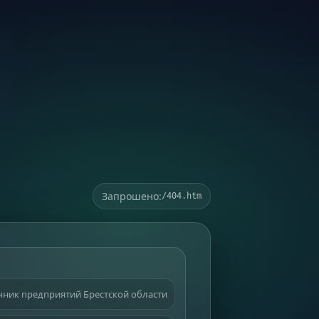
Запрошено:
/404.htm
ник предприятий Брестской области