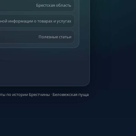
Брестская область
ной информации о товарах и услугах
Полезные статьи
ты по истории Брестчины
·
Беловежская пуща