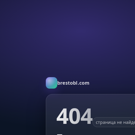
brestobl.com
404
страница не найд